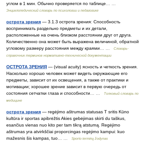
углом в 1 мин. Обычно проверяется по таблице… …
Энциклопедический словарь по психологии и педагогике
острота зрения
— 3.1.3 острота зрения: Способность
воспринимать раздельно предметы и их детали,
расположенные на очень близком расстоянии друг от друга.
Количественно она может быть выражена величиной, обратной
угловому размеру расстояния между краями… …
Словарь-
справочник терминов нормативно-технической документации
ОСТРОТА ЗРЕНИЯ
— (visual acuity) ясность и четкость зрения.
Насколько хорошо человек может видеть окружающие его
предметы, зависит от их освещения, а также от практики и
мотивации; хорошее зрение зависит в первую очередь от
состояния сетчатки глаза и способности… …
Толковый словарь по
медицине
острота зрения
— regėjimo aštrumas statusas T sritis Kūno
kultūra ir sportas apibrėžtis Akies gebėjimas skirti du taškus,
esančius vienas nuo kito per tam tikrą atstumą. Regėjimo
aštrumas yra atvirkščiai proporcingas regėjimo kampui: kuo
mažesnis šis kampas, tuo… …
Sporto terminų žodynas