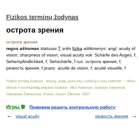
Fizikos terminų žodynas
острота зрения
острота зрения
regos
aštrumas
statusas
T
sritis
fizika
atitikmenys
:
angl.
acuity of
vision; sharpness of vision; visual acuity
vok.
Schärfe des Auges, f;
Sehempfindlichkeit, f; Sehschärfe, f
rus.
острота зрения, f;
резкость зрения, f
pranc.
acuité de vision, f; acuité visuelle, f
Fizikos terminų žodynas : lietuvių, anglų, prancūzų, vokiečių ir rusų kalbomis. – Vilnius :
Mokslo ir enciklopedijų leidybos institutas
.
Vilius Palenskis, Vytautas Valiukėnas,
Valerijonas Žalkauskas, Pranas Juozas Žilinskas
.
2007
.
Игры ⚽
Поможем решить контрольную работу
visual acuity
резкость зрения